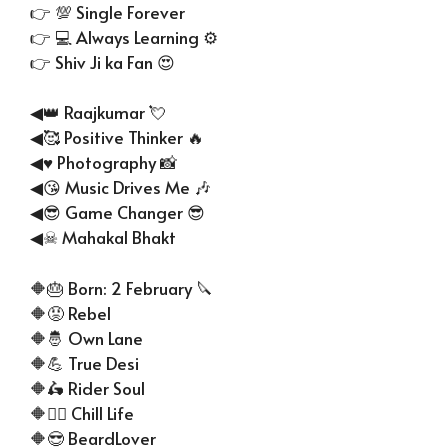
👉 💯 Single Forever
👉 💻 Always Learning ⚙
👉 Shiv Ji ka Fan 😍
◀👑 Raajkumar 💘
◀🥰 Positive Thinker 🔥
◀♥ Photography 📸
◀😘 Music Drives Me 🎶
◀😎 Game Changer 😎
◀☠ Mahakal Bhakt
🔶🎂 Born: 2 February 🔪
🔶😡 Rebel
🔶🤴 Own Lane
🔶💪 True Desi
🔶🛵 Rider Soul
🔶👱‍♂ Chill Life
🔶😎 BeardLover