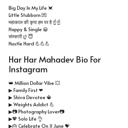
Big Day In My Life 💓
Little Stubborn 💌
महाकाल की कृपा हम पर है ☝☝
Happy & Single 😀
संस्कारी છું 😇
Hustle Hard 💪💪💪
Har Har Mahadev Bio For
Instagram
👑 Million Dollar Vibe 💥
▶ Family First ❤
▶ Shiva Devotee 🔱
▶ Weights Addict 💪
▶📷 Photography Lover📷
▶💖 Solo Life 👌
▶🎂 Celebrate On 11 June 💝