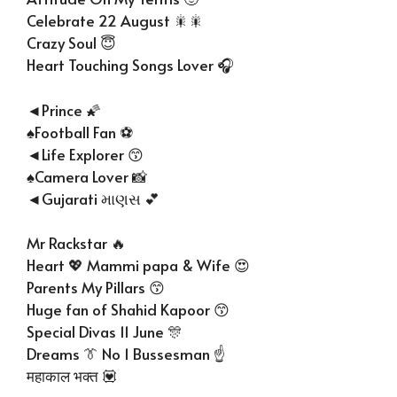
Celebrate 22 August 🎇🎇
Crazy Soul 😇
Heart Touching Songs Lover 🎧
◄Prince 🌠
♠Football Fan ⚽
◄Life Explorer 😙
♠Camera Lover 📸
◄Gujarati માણસ 💕
Mr Rackstar 🔥
Heart 💖 Mammi papa & Wife 😍
Parents My Pillars 😙
Huge fan of Shahid Kapoor 😙
Special Divas 11 June 🎊
Dreams 👔 No 1 Bussesman ☝
महाकाल भक्त 💟