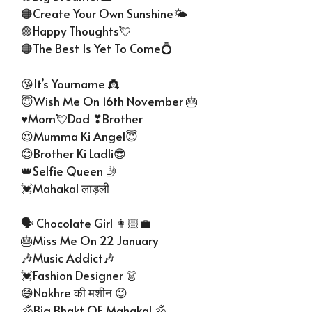
🟠Create Your Own Sunshine🌤
🟣Happy Thoughts💘
🟠The Best Is Yet To Come💍
😘It’s Yourname 👸
😇Wish Me On 16th November 🎂
♥Mom💘Dad ❣Brother
😍Mumma Ki Angel😇
😊Brother Ki Ladli😎
👑Selfie Queen 🤳
💓Mahakal लाड़ली
🗣 Chocolate Girl 👩🏻‍💼
🎂Miss Me On 22 January
🎶Music Addict🎶
💓Fashion Designer 👗
😅Nakhre की मशीन 😉
🕉Big Bhakt OF MahakaL🕉