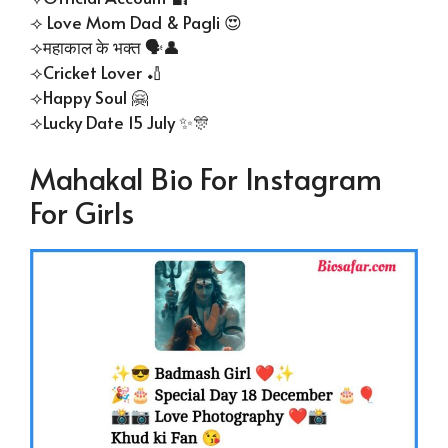
⟢⁠ Love Mom Dad & Pagli 😍
⟢⁠महाकाल के भक्त 🗣👤
⟢⁠Cricket Lover 🏏
⟢⁠Happy Soul 🤗
⟢⁠Lucky Date 15 July ✨🎊
Mahakal Bio For Instagram
For Girls