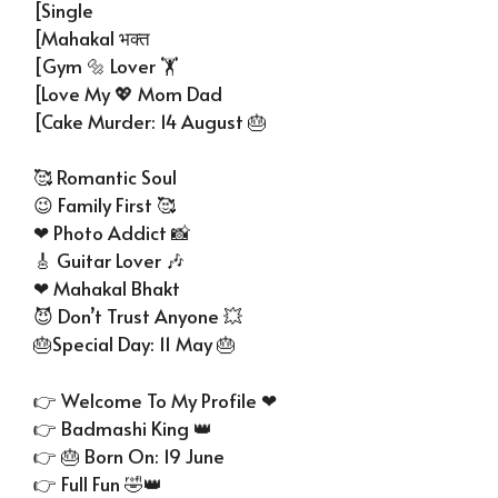
[Single
[Mahakal भक्त
[Gym 🔩 Lover 🏋
[Love My 💖 Mom Dad
[Cake Murder: 14 August 🎂
🥰 Romantic Soul
😉 Family First 🥰
❤ Photo Addict 📸
🎸 Guitar Lover 🎶
❤ Mahakal Bhakt
😈 Don’t Trust Anyone 💥
🎂Special Day: 11 May 🎂
👉 Welcome To My Profile ❤
👉 Badmashi King 👑
👉 🎂 Born On: 19 June
👉 Full Fun 🤣👑