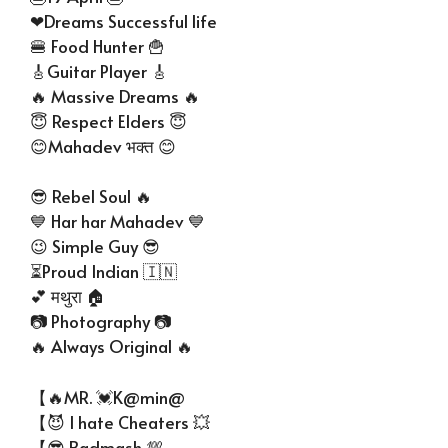
❤Dreams Successful life
🍔 Food Hunter 🍟
🎸Guitar Player 🎸
🔥 Massive Dreams 🔥
😇 Respect Elders 😇
😊Mahadev भक्त 😊
😎 Rebel Soul 🔥
💙 Har har Mahadev 💙
😉 Simple Guy 😎
⏳Proud Indian 🇮🇳
💕 मथुरा 🏠
📷 Photography 📷
🔥 Always Original 🔥
【🔥MR. 💓K@min@
【😈 I hate Cheaters 💥
【😎 Badmash 💯