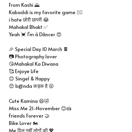
From Kashi 🌄
Kabaddi is my favorite game 🤼‍♂
i hate छोरी छापरी 😂
Mahakal Bhakt ✅
Yeah 💓 I’m á Dâncer 😍
🎉 Special Day 10 March 🍫
📷 Photography lover
😘Mahakal Ka Diwana
🥰 Enjoye Life
😊 Singel & Happy
😍 b@nda कड़क है 😝
Cute Kamina 😆🤣
Miss Me 21-November 😊🍰
Friends Forever 🤝
Bike Lover 🏍
Me दिल नहीं लोगों की 💖