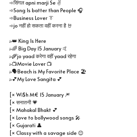
➾सिंगल apni marji Se ✌
➾Song Is batter than People 🎧
➾Business Lover 👔
➾jo नहीं हो सकता वहीं करना है 🤘
⭟👑 King Is Here
⭟🌈 Big Day 15 January 🤙
⭟🌾jo yaad करेगा वहीं yaad रहेगा
⭟📺Movie Lover 📺
⭟🗣Beach is My Favorite Place 🏖
⭟💕My Love Sangita 💕
[× Wi$h M€ 15 January 🎆
[× सनातनी 💗
[× Mahakal Bhakt 💕
[× Love to bollywood songs 🎤
[× Gujarati 👤
[× Classy with a savage side 😊