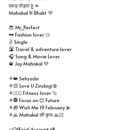
एकड़ तोड़ता हू 👊
Mahakal के Bhakt 💜
😎 Mr_Perfect
🕶 Fashion lover 👕
✌ Single
🛣 Travel & adventure lover
🎧 Song & Movie Lover
🔱 Jay Mahakal 💜
⚘👑 Sehzada
⚘😍 Love U Zindagi 🌐
⚘🏋🏻‍♂ Fitness lover 🔩
⚘🕵 Focus on 😊 Future
⚘🎁 Wish Me 19 February 💫
⚘🙏 Mahakal की कृपा 🙏🏻
⟢⁠Official Account 🔐