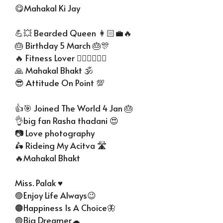
😋Mahakal Ki Jay
💪💥 Bearded Queen 👩🏻‍💼🔥
🎂 Birthday 5 March 🎂🎊
🔥 Fitness Lover 🧎🏻‍♀🏃🏻‍♀
🙏 Mahakal Bhakt 🕉
😎 Attitude On Point 💯
👍🎯 Joined The World 4 Jan 🎂
👌big fan Rasha thadani 😍
📷 Love photography
🛵 Rideing My Acitva 🛣
🔥Mahakal Bhakt
Miss. Palak ♥
🟣Enjoy Life Always😉
🟠Happiness Is A Choice🦋
🟣Big Dreamer☁