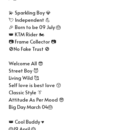
💫 Sparkling Boy 💎
💘 Independent 💪
🎉 Born to be 09 July 🎂
👑 KTM Rider 🏍
📷 Frame Collector 📷
🚫No Fake Trust 🚫
Welcome All 😎
Street Boy 😈
Living Wild 🥰
Self love is best love 😚
Classic Style 👔
Attitude As Per Mood 😎
Big Day March 04🎂
👑 Cool Buddy ♥
🎂19 April 🎂