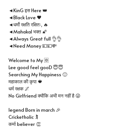
◄KinG इस Here 👑
◄Black Love 🖤
◄धर्मो रक्षति रक्षितः, 🔥
◄Mahakal भक्त 🌠
◄Always Great full 👌👌
◄Need Money 💴💴💸
Welcome to My 🆔
Lee good feel gooD 😇😇
Searching My Happiness 🙂
महाकाल की कृपा 🍁
धर्म रक्षक 🌌
No Girlfriend क्योंकि अभी मन नहीं है 😜
legend Born in march 🎉
Cricketholic 🏌
कर्मा believer 👏