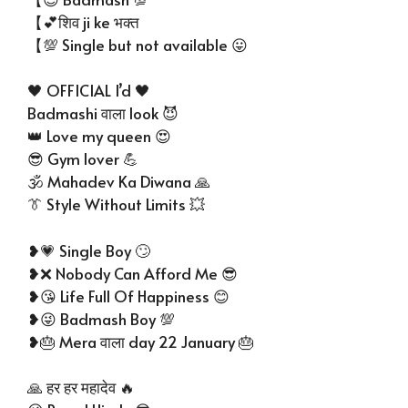
【💕शिव ji ke भक्त
【💯 Single but not available 😛
🖤 OFFICIAL I’d 🖤
Badmashi वाला look 😈
👑 Love my queen 😍
😎 Gym lover 💪
🕉 Mahadev Ka Diwana 🙏
👔 Style Without Limits 💥
❥💗 Single Boy 🙄
❥❌ Nobody Can Afford Me 😎
❥😘 Life Full Of Happiness 😊
❥😜 Badmash Boy 💯
❥🎂 Mera वाला day 22 January 🎂
🙏 हर हर महादेव 🔥