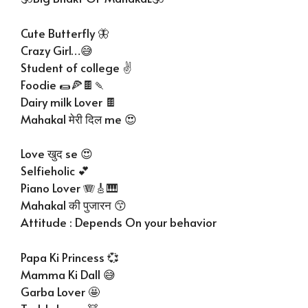
Cute Butterfly 🦋
Crazy Girl…😅
Student of college ✌
Foodie 🌯🍕🍫🍡
Dairy milk Lover 🍫
Mahakal मेरी दिल me 😍
Love खुद se 😍
Selfieholic 💕
Piano Lover 🪗🎸🎹
Mahakal की पुजारन 😙
Attitude : Depends On your behavior
Papa Ki Princess 💞
Mamma Ki Dall 😅
Garba Lover 🤩