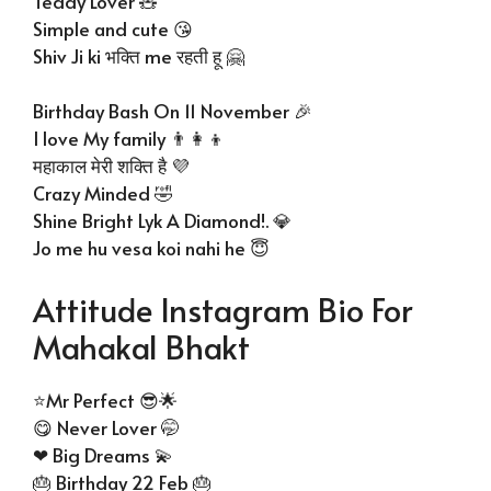
Teddy Lover 🧸
Simple and cute 😘
Shiv Ji ki भक्ति me रहती हू 🤗
Birthday Bash On 11 November 🎉
I love My family 👨‍👩‍👦
महाकाल मेरी शक्ति है 💜
Crazy Minded 🤣
Shine Bright Lyk A Diamond!. 💎
Jo me hu vesa koi nahi he 😇
Attitude Instagram Bio For
Mahakal Bhakt
⭐Mr Perfect 😎🌟
😋 Never Lover 🤭
❤ Big Dreams 💫
🎂 Birthday 22 Feb 🎂