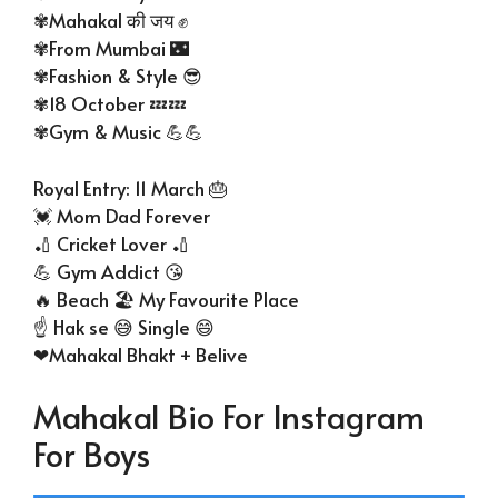
✾Mahakal की जय ✊
✾From Mumbai 🌃
✾Fashion & Style 😎
✾18 October 💤💤
✾Gym & Music 💪💪
Royal Entry: 11 March 🎂
💓 Mom Dad Forever
🏏 Cricket Lover 🏏
💪 Gym Addict 😘
🔥 Beach 🏖 My Favourite Place
☝ Hak se 😅 Single 😄
❤Mahakal Bhakt + Belive
Mahakal Bio For Instagram
For Boys