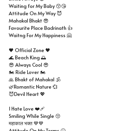
Waiting for My Baby 😙😘
Attitude On My Way 😈
Mahakal Bhakt 😎
Favourite Place Badrinath 👍
Waitng For My Happiness 🤗
🖤 Official Zone 🖤
🌊 Beach King 🌅
😎 Always Cool 😎
🏍 Ride Lover 🏍
🙏 Bhakt of Mahakal 🕉
🌿Romantic Nature 💞
😈Devil Heart 💖
I Hate Love ❤‍🩹
Smiling While Single 😚
महाकाल भक्त 💙💙
Attitude On My Terms 🙂