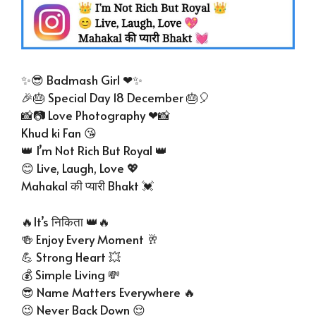
✨😎 Badmash Girl ❤✨
🎉🎂 Special Day 18 December 🎂🎈
📸📷 Love Photography ❤📸
Khud ki Fan 😘
👑 I’m Not Rich But Royal 👑
😊 Live, Laugh, Love 💖
Mahakal की प्यारी Bhakt 💓
🔥It’s निकिता 👑🔥
🍻 Enjoy Every Moment 🥂
💪 Strong Heart 💥
💰 Simple Living 💸
😎 Name Matters Everywhere 🔥
😉 Never Back Down 😌