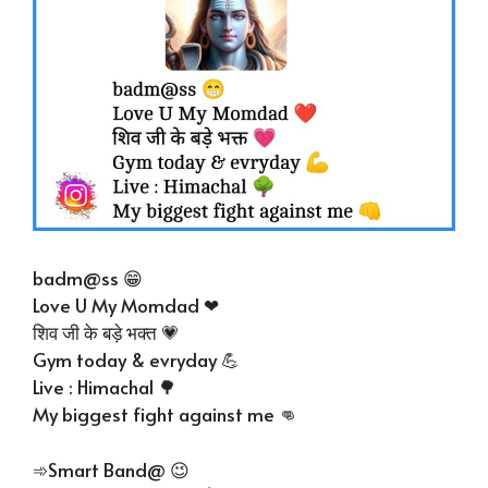
badm@ss 😁
Love U My Momdad ❤
शिव जी के बड़े भक्त 💗
Gym today & evryday 💪
Live : Himachal 🌳
My biggest fight against me 👊
➾Smart Band@ 😉