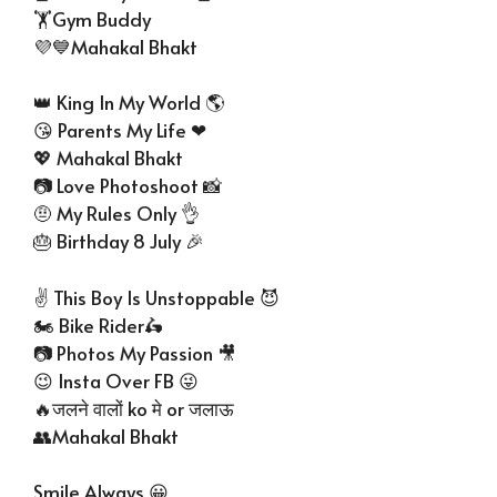
🏋Gym Buddy
💜💙Mahakal Bhakt
👑 King In My World 🌎
😘 Parents My Life ❤
💖 Mahakal Bhakt
📷 Love Photoshoot 📸
🤨 My Rules Only 👌
🎂 Birthday 8 July 🎉
✌ This Boy Is Unstoppable 😈
🏍 Bike Rider🛵
📷 Photos My Passion 🎥
😉 Insta Over FB 😜
🔥जलने वालों ko मे or जलाऊ
👥Mahakal Bhakt
Smile Always 😀