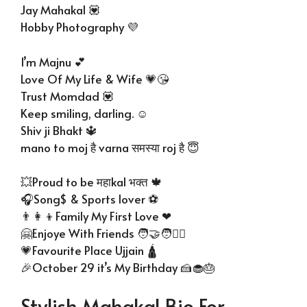
Jay Mahakal 💟
Hobby Photography 💜
I’m Majnu 💕
Love Of My Life & Wife 💗😘
Trust Momdad 💟
Keep smiling, darling. ☺
Shiv ji Bhakt 🔱
mano to moj है varna समस्या roj है 😇
💥Proud to be महाkal भक्त 🍁
🎧Song$ & Sports lover ⚽
👨‍👩‍👦Family My First Love ❤
🤗Enjoye With Friends 🧑‍🤝‍🧑🤼‍♂
💗Favourite Place Ujjain 🛕
🎉October 29 it’s My Birthday 🍰🧁🎂
Stylish Mahakal Bio For