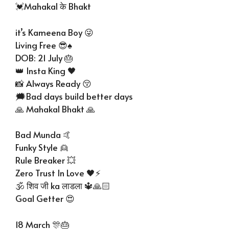
💓Mahakal के Bhakt
it’s Kameena Boy 😜
Living Free 😎♠
DOB: 21 July 🎂
👑 Insta King 🖤
📸 Always Ready 😚
🗯Bad days build better days
🙏 Mahakal Bhakt 🙏
Bad Munda 🤙
Funky Style 👱
Rule Breaker 💥
Zero Trust In Love 🖤⚡
🕉 शिव जी ka लाडला 🔱🙏🏻
Goal Getter 😍
18 March 🎊🎂