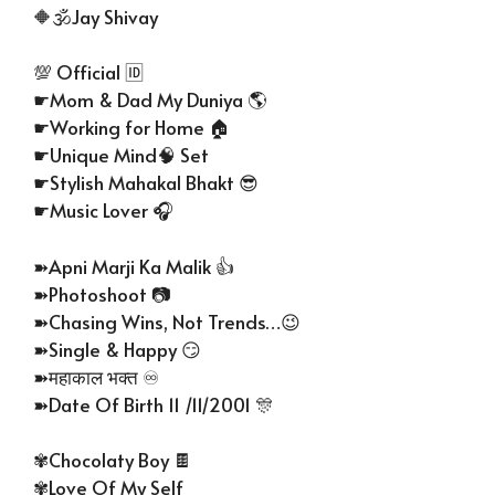
🔶🕉Jay Shivay
💯 Official 🆔
☛Mom & Dad My Duniya 🌎
☛Working for Home 🏠
☛Unique Mind🧠 Set
☛Stylish Mahakal Bhakt 😎
☛Music Lover 🎧
➽Apni Marji Ka Malik 👍
➽Photoshoot 📷
➽Chasing Wins, Not Trends…😉
➽Single & Happy 😏
➽महाकाल भक्त ♾
➽Date Of Birth 11 /11/2001 🎊
✾Chocolaty Boy 🍫
✾Love Of My Self