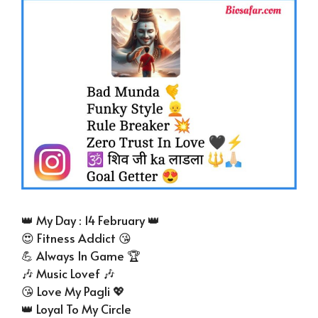
👑 My Day : 14 February 👑
😍 Fitness Addict 😘
💪 Always In Game 🏆
🎶 Music Lovef 🎶
😘 Love My Pagli 💖
👑 Loyal To My Circle